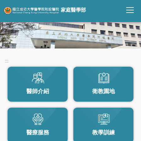
跳
家庭醫學部
到
主
要
內
容
區
:::
醫師介紹
衛教園地
醫療服務
教學訓練