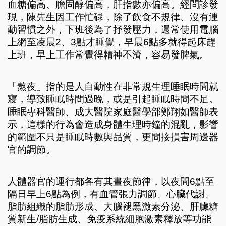
血糖偏高、膽固醇偏高，肝指數亦偏高。經問診發
現，陳先生因工作忙碌，除了飲食不規律、沒有運
動習慣之外，下班後為了抒發壓力，還常使用電腦
上網至凌晨2、3點才睡覺，早晨6點多就得起床趕
上班，早上工作常覺得精神不濟，容易發脾氣。
「熬夜」指的是人自動性在非常規生理睡眠時間就
寢，導致睡眠時間過晚，或是引起睡眠時間不足。
睡眠專科醫師、成大醫院家庭醫學部鄭翔如醫師表
示，這樣的行為會造成身體生理時鐘的混亂，影響
的範圍不只是睡眠時數與品質，更間接損害周邊器
官的調節。
人體器官的運行都各有其晝夜節律，以夜間6點至
隔日早上6點為例，有血管張力調節、心臟代謝、
脂肪組織的脂肪形成、大腦褪黑激素分泌、肝臟糖
質新生/脂肪生成、免疫系統細胞激素釋放等功能