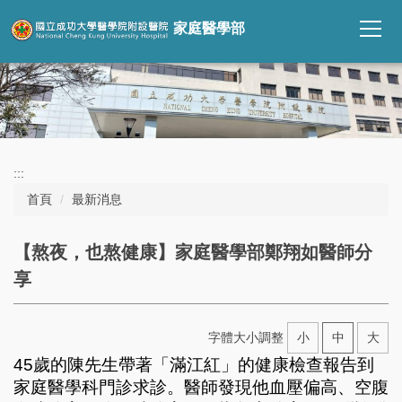
跳
家庭醫學部
到
主
要
內
容
區
:::
首頁
最新消息
【熬夜，也熬健康】家庭醫學部鄭翔如醫師分
享
字體大小調整
小
中
大
45歲的陳先生帶著「滿江紅」的健康檢查報告到
家庭醫學科門診求診。醫師發現他血壓偏高、空腹