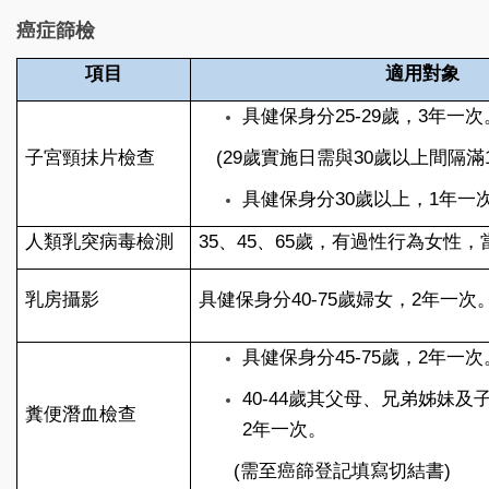
癌症篩檢
項目
適用對象
具健保身分25-29歲，3年一次
子宮頸抺片檢查
(29
歲實施日需與30歲以上間隔滿1
具健保身分30歲以上，1年一
人類乳突病毒檢測
35
、45、65歲，有過性行為女性，
乳房攝影
具健保身分40-75歲婦女，2年一次
具健保身分45-75歲，2年一次
40-44
歲其父母、兄弟姊妹及
糞便潛血檢查
2年一次。
(
需至癌篩登記填寫切結書)