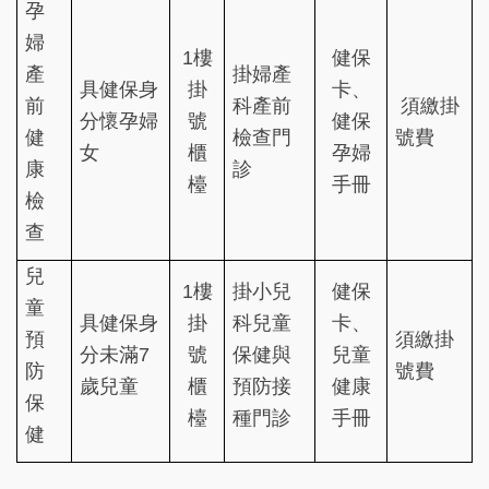
孕
婦
1樓
健保
產
掛婦產
具健保身
掛
卡、
前
科產前
須繳掛
分懷孕婦
號
健保
健
檢查門
號費
女
櫃
孕婦
康
診
檯
手冊
檢
查
兒
1樓
掛小兒
健保
童
具健保身
掛
科兒童
卡、
預
須繳掛
分未滿7
號
保健與
兒童
防
號費
歲兒童
櫃
預防接
健康
保
檯
種門診
手冊
健