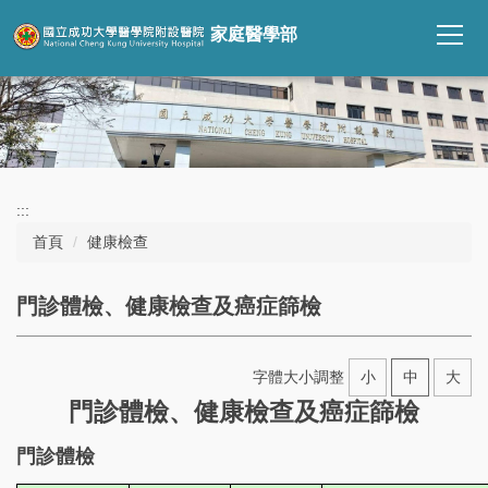
跳
家庭醫學部
到
主
要
內
容
區
:::
首頁
健康檢查
門診體檢、健康檢查及癌症篩檢
字體大小調整
小
中
大
門診體檢、健康檢查及癌症篩檢
門診體檢