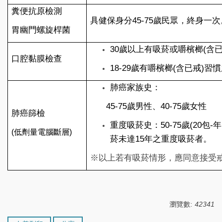
糞便抗原檢測
具健保身分45-75歲民眾，終身一次
胃幽門螺旋桿菌
30
歲以上有吸菸或嚼檳榔(含已
口腔黏膜檢查
18-29
歲有嚼檳榔(含已戒)習
肺癌家族史：
45-75
歲男性、40-75歲女性
肺癌篩檢
重度吸菸史：50-75歲(20包
(
低劑量電腦斷層)
菸未達15年之重度吸菸者。
※以上若有吸菸情形，應同意接受
瀏覽數:
42341