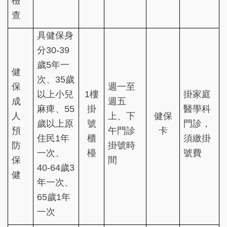
檢
查
具健保身
分30-39
歲5年一
健
次、35歲
保
週一至
以上小兒
1樓
掛家庭
成
週五
麻痺、55
掛
醫學科
人
上、下
健保
歲以上原
號
門診，
預
午門診
卡
住民1年
櫃
須繳掛
防
掛號時
一次、
檯
號費
保
間
40-64歲3
健
年一次、
65歲1年
一次