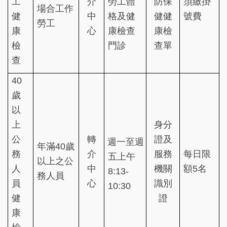
工
介
勞工體
防保
須繳掛
場合工作
健
中
格及健
健健
號費
勞工
康
心
康檢查
康檢
檢
門診
查單
查
40
歲
以
上
身分
公
轉
證及
週一至週
年滿40歲
務
介
服務
每日限
五上午
以上之公
人
中
機關
額5名
8:13-
務人員
員
心
識別
10:30
健
證
康