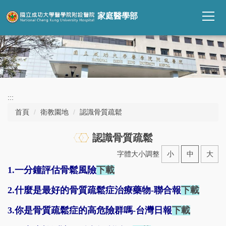
跳
家庭醫學部
到
主
要
內
容
區
:::
首頁
衛教園地
認識骨質疏鬆
認識骨質疏鬆
字體大小調整
小
中
大
1.一分鐘評估骨鬆風險
下載
2.什麼是最好的骨質疏鬆症治療藥物-聯合報
下載
3.你是骨質疏鬆症的高危險群嗎-台灣日報
下載