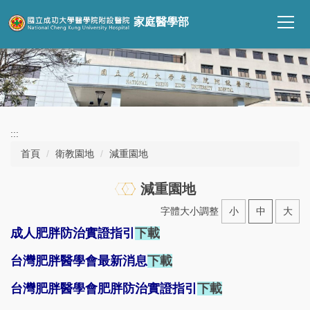
跳
家庭醫學部
到
主
要
內
容
區
:::
首頁
衛教園地
減重園地
減重園地
字體大小調整
小
中
大
成人肥胖防治實證指引
下載
台灣肥胖醫學會最新消息
下載
台灣肥胖醫學會肥胖防治實證指引
下載