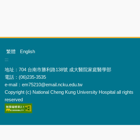
繁體
English
:::
地址：704 台南市勝利路138號 成大醫院家庭醫學部
電話：(06)235-3535
e-mail：em75210@email.ncku.edu.tw
Copyright (c) National Cheng Kung University Hospital all rights
reserved